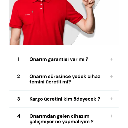
1
Onarım garantisi var mı ?
2
Onarım süresince yedek cihaz
temini ücretli mi?
3
Kargo ücretini kim ödeyecek ?
4
Onarımdan gelen cihazım
çalışmıyor ne yapmalıyım ?