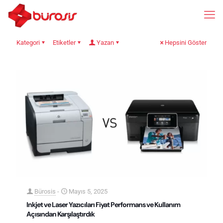
Kategori
Etiketler
Yazan
Hepsini Göster
Bürosis
-
Mayıs 5, 2025
Inkjet ve Laser Yazıcıları Fiyat Performans ve Kullanım
Açısından Karşılaştırdık